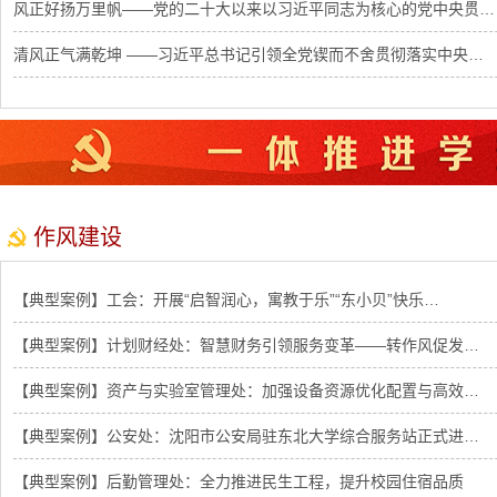
风正好扬万里帆——党的二十大以来以习近平同志为核心的党中央贯…
清风正气满乾坤 ——习近平总书记引领全党锲而不舍贯彻落实中央…
作风建设
【典型案例】工会：开展“启智润心，寓教于乐”“东小贝”快乐…
【典型案例】计划财经处：智慧财务引领服务变革——转作风促发…
【典型案例】资产与实验室管理处：加强设备资源优化配置与高效…
【典型案例】公安处：沈阳市公安局驻东北大学综合服务站正式进…
【典型案例】后勤管理处：全力推进民生工程，提升校园住宿品质