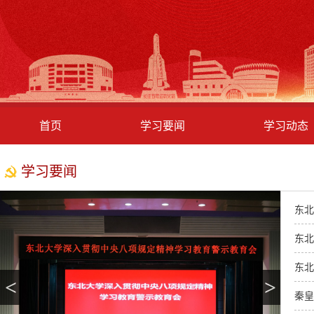
首页
学习要闻
学习动态
学习要闻
东北
东北
东北
<
>
秦皇