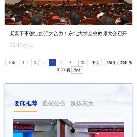
凝聚干事创业的强大合力！东北大学全校教师大会召开
09
13
/
/2024
...
...
上页
1
3
4
5
6
7
33
下页
共226条
共33页
第
/33页
跳转
要闻推荐
通知公告
媒体东大