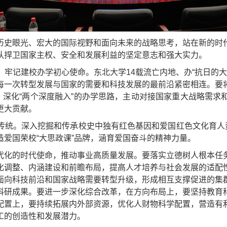
历史眼光、宏大的国际视野和面向未来的战略思考，站在新的时
队捍卫国家主权、安全和发展利益的坚定意志和强大实力。
牢记建校办学初心使命。东北大学14载流亡内地、办“抗日的大
每一次转型发展与国家的需要和科技发展的最前沿紧密相连。要
，深化“两个深度融入”的办学思路，主动对接国家重大战略需
更大贡献。
传统。深入挖掘和传承校史中独有红色基因和爱国红色文化育人资
爱国荣校“大思政课”品牌，涵育爱国奋斗的精神力量。
代化的时代使命，推动事业高质量发展。要落实立德树人根本任
化调整、内涵建设和前瞻布局，提高人才培养与社会发展的适配
面向科技前沿和国家战略需要转型升级，形成相互支撑促进的集
科研成果。要进一步深化综合改革，在方向布局上，要坚持教育
配置上，要持续拓展内外部资源，优化人财物科学配置，营造有
工的创造性和发展潜力。