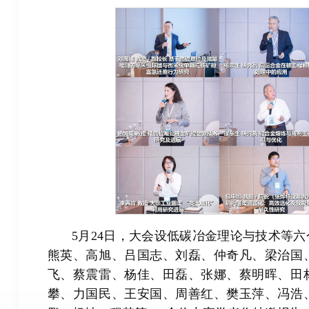
5月24日，大会设低碳冶金理论与技术等
熊英、高旭、吕国志、刘磊、仲奇凡、梁治国
飞、蔡震雷、杨佳、田磊、张娜、蔡明晖、田
攀、力国民、王安国、周善红、樊玉萍、冯浩