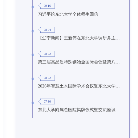
09-16
习近平给东北大学全体师生回信
08-04
【辽宁新闻】王新伟在东北大学调研并主持召开座谈会
08-02
第三届高品质特殊钢冶金国际会议暨第八届特种冶金技术学术会议在东北大学召开
08-02
2026年智慧土木国际学术会议暨东北大学研究生国际暑期学校第九期在东北大学召开
07-30
东北大学附属总医院揭牌仪式暨交流座谈会举行