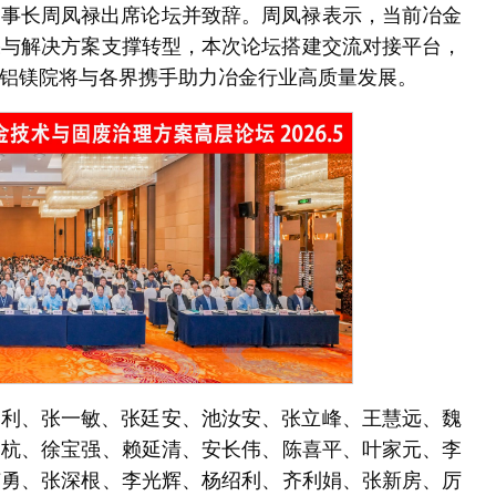
董事长周凤禄出席论坛并致辞。周凤禄表示，当前冶金
果与解决方案支撑转型，本次论坛搭建交流对接平台，
铝镁院将与各界携手助力冶金行业高质量发展。
胜利、张一敏、张廷安、池汝安、张立峰、王慧远、魏
建杭、徐宝强、赖延清、安长伟、陈喜平、叶家元、李
苗勇、张深根、李光辉、杨绍利、齐利娟、张新房、厉