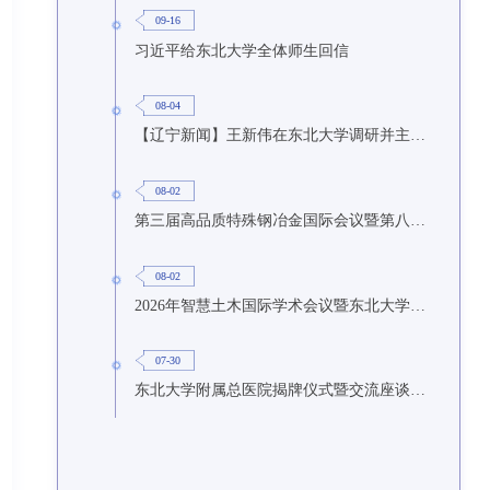
09-16
习近平给东北大学全体师生回信
08-04
【辽宁新闻】王新伟在东北大学调研并主持召开座谈会
08-02
第三届高品质特殊钢冶金国际会议暨第八届特种冶金技术学术会议在东北大学召开
08-02
2026年智慧土木国际学术会议暨东北大学研究生国际暑期学校第九期在东北大学召开
07-30
东北大学附属总医院揭牌仪式暨交流座谈会举行