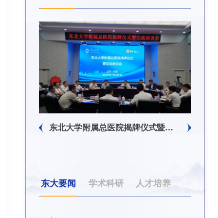
东北大学附属总医院揭牌仪式暨交流座谈会举行
东北大学举办树立和践行正
东大要闻
学术科研
人才培养