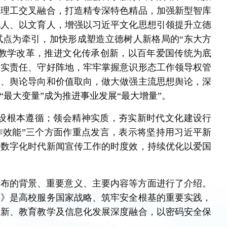
文理工交叉融合，打造精专深特色精品，加强新型智库
化人、以文育人，增强以习近平文化思想引领提升立德
试点为牵引，加快形成塑造立德树人新格局的“东大方
育教学改革，推进文化传承创新，以百年爱国传统为底
压实责任、守好阵地，牢牢掌握意识形态工作领导权管
向、舆论导向和价值取向，做大做强主流思想舆论，深
最大变量”成为推进事业发展“最大增量”。
建设根本遵循；领会精神实质，夯实新时代文化建设行
作效能”三个方面作重点发言，表示将坚持用习近平新
升数字化时代新闻宣传工作的时度效，持续优化以爱国
颁布的背景、重要意义、主要内容等方面进行了介绍。
法》是高校服务国家战略、筑牢安全根基的重要实践，
创新、教育教学及信息化发展深度融合，以密码安全保