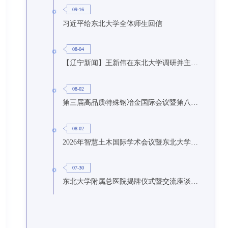
09-16
习近平给东北大学全体师生回信
08-04
【辽宁新闻】王新伟在东北大学调研并主持召开座谈会
08-02
第三届高品质特殊钢冶金国际会议暨第八届特种冶金技术学术会议在东北大学召开
08-02
2026年智慧土木国际学术会议暨东北大学研究生国际暑期学校第九期在东北大学召开
07-30
东北大学附属总医院揭牌仪式暨交流座谈会举行