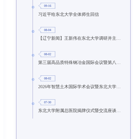
09-16
习近平给东北大学全体师生回信
08-04
【辽宁新闻】王新伟在东北大学调研并主持召开座谈会
08-02
第三届高品质特殊钢冶金国际会议暨第八届特种冶金技术学术会议在东北大学召开
08-02
2026年智慧土木国际学术会议暨东北大学研究生国际暑期学校第九期在东北大学召开
07-30
东北大学附属总医院揭牌仪式暨交流座谈会举行