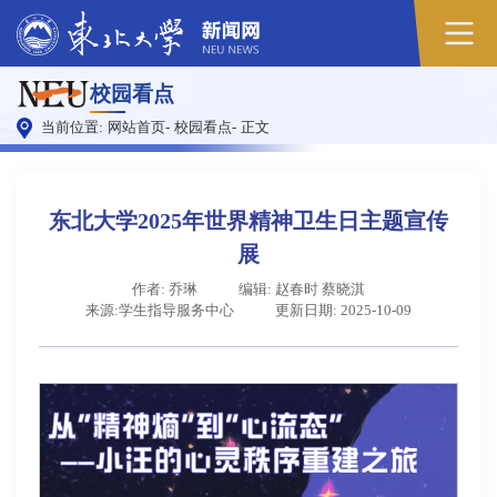
原
校园看点
图
当前位置:
网站首页
-
校园看点
-
正文
东北大学2025年世界精神卫生日主题宣传
展
作者: 乔琳
编辑: 赵春时 蔡晓淇
来源:学生指导服务中心
更新日期: 2025-10-09