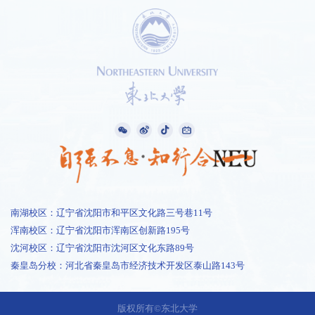
南湖校区：辽宁省沈阳市和平区文化路三号巷11号
浑南校区：辽宁省沈阳市浑南区创新路195号
沈河校区：辽宁省沈阳市沈河区文化东路89号
秦皇岛分校：河北省秦皇岛市经济技术开发区泰山路143号
1 /
1
版权所有©东北大学