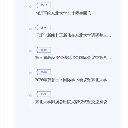
09-16
习近平给东北大学全体师生回信
08-04
【辽宁新闻】王新伟在东北大学调研并主持召开座谈会
08-02
第三届高品质特殊钢冶金国际会议暨第八届特种冶金技术学术会议在东北大学召开
08-02
2026年智慧土木国际学术会议暨东北大学研究生国际暑期学校第九期在东北大学召开
07-30
东北大学附属总医院揭牌仪式暨交流座谈会举行