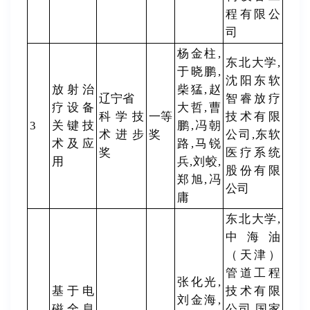
程有限公
司
杨金柱,
东北大学,
于晓鹏,
沈阳东软
放射治
柴猛,赵
辽宁省
智睿放疗
疗设备
大哲,曹
科学技
一等
技术有限
3
关键技
鹏,冯朝
术进步
奖
公司,东软
术及应
路,马锐
奖
医疗系统
用
兵,刘蛟,
股份有限
郑旭,冯
公司
庸
东北大学,
中海油
（天津）
管道工程
张化光,
基于电
技术有限
刘金海,
磁全息
公司,国家