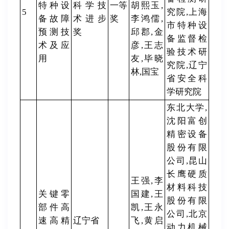
特种设
科学技
一等
胡熙玉,
5
究院,上海
备故障
术进步
奖
李鸿儒,
市特种设
预测技
奖
邱郡,金
备监督检
术及应
彦,王志
验技术研
用
友,毕晓
究院,辽宁
林,国宝
省安全科
学研究院
东北大学,
沈阳富创
精密设备
股份有限
公司,昆山
长鹰硬质
王强,李
材料科技
关键零
国建,王
股份有限
部件高
凯,王永
公司,北京
速高精
辽宁省
飞,黄启
动力机械