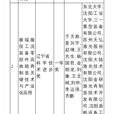
东北大学,
沈阳工业
大学,三一
重型装备
有限公司,
于天彪,
极端服
苏州天弘
姜兴宇,
役工况
激光股份
赵继,王
装备零
有限公司,
辽宁省
允生,杨
部件高
沈阳大陆
科学技
一等
国哲,金
2
效能再
激光技术
术进步
奖
朝龙,刘
制造关
有限公司,
奖
豫,王文
键技术
沈阳金研
斌,刘华,
与产业
激光再制
李运强,
化应用
造技术开
齐鹏
发有限公
司,沈阳盾
构设备工