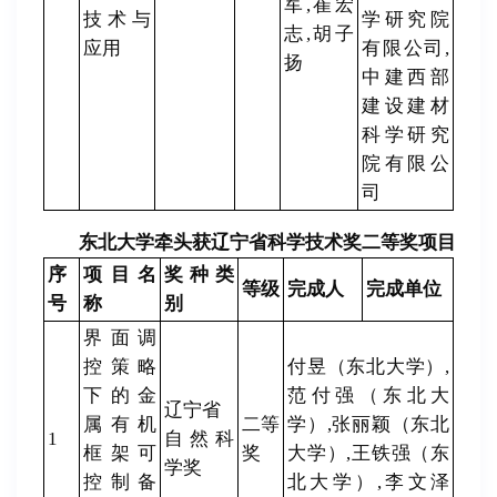
军,崔宏
技术与
学研究院
志,胡子
应用
有限公司,
扬
中建西部
建设建材
科学研究
院有限公
司
东北大学牵头获辽宁省科学技术奖二等奖项目
序
项目名
奖种类
等级
完成人
完成单位
号
称
别
界面调
控策略
付昱（东北大学）,
下的金
范付强（东北大
辽宁省
属有机
二等
学）,张丽颖（东北
1
自然科
框架可
奖
大学）,王铁强（东
学奖
控制备
北大学）,李文泽