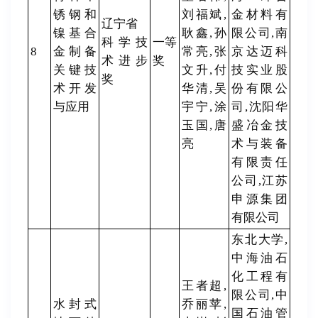
锈钢和
刘福斌,
金材料有
辽宁省
镍基合
耿鑫,孙
限公司,南
科学技
一等
8
金制备
常亮,张
京达迈科
术进步
奖
关键技
文升,付
技实业股
奖
术开发
华清,吴
份有限公
与应用
宇宁,涂
司,沈阳华
玉国,唐
盛冶金技
亮
术与装备
有限责任
公司,江苏
申源集团
有限公司
东北大学,
中海油石
化工程有
王者超,
限公司,中
水封式
乔丽苹,
国石油管