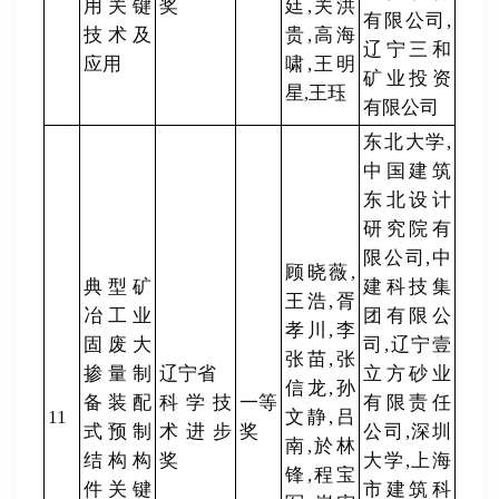
用关键
奖
廷,关洪
有限公司,
技术及
贵,高海
辽宁三和
应用
啸,王明
矿业投资
星,王珏
有限公司
东北大学,
中国建筑
东北设计
研究院有
限公司,中
顾晓薇,
典型矿
建科技集
王浩,胥
冶工业
团有限公
孝川,李
固废大
司,辽宁壹
张苗,张
掺量制
辽宁省
立方砂业
信龙,孙
备装配
科学技
一等
有限责任
11
文静,吕
式预制
术进步
奖
公司,深圳
南,於林
结构构
奖
大学,上海
锋,程宝
件关键
市建筑科