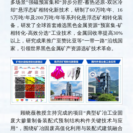
多场景”强磁预富集和“异步分腔-蓄热还原-双区冷
却”悬浮态矿相转化新技术，研制了60万吨/年、16
5万吨/年及200万吨/年等系列化悬浮态矿相转化装
备，研发了全球首套难选黑色金属资源“预富集-矿
相转化-高效分选”工业技术，金属回收率提高30%
以上，研究成果推广至赞比亚等“一带一路”沿线国
家，引领世界黑色金属矿产资源选矿技术革命。
顾晓薇教授主持完成的项目“典型矿冶工业固
废大掺量制备装配式预制结构构件关键技术与应
用”，围绕矿冶固废高值化利用与装配式建筑融合