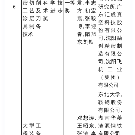
密切削
科学技
一等
君,李志
6
研究所,广
工艺及
术进步
奖
方,初宏
东汇成真
涂层刀
奖
震,张毅
空科技股
具制备
博,李迎
份有限公
技术
春,隋旭
司,沈阳融
东,刘铁
创精密制
造有限公
司,沈阳飞
机工业
（集团）
有限公司
东北大学,
鞍钢股份
有限公司,
邓想涛,
湖南华菱
大型工
王昭东,
涟源钢铁
程装备
张涛,李
有限公司,