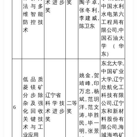
术进步
奖
陶子卓,
法与多
中国水利
奖
张冬利,
维智能
水电第六
李建威,
防控技
工程局有
陈卫东
术
限公司,中
国石油大
学（华
东）
东北大学,
中国矿业
姚金,贺
低品质
大学,辽宁
靖峰,印
菱镁矿
欣航化工
万忠,杨
分步除
辽宁省
科技有限
斌,范玥
杂及强
科学技
二等
公司,辽宁
6
洋,范文
化回收
术进步
奖
东和新材
涛,毕胜
关键技
奖
料股份有
民,毕一
术与工
限公司,海
明,张景
业应用
城海鸣矿