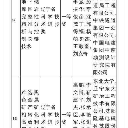
地下储
李崴,彭
道局工程
库围岩
辽宁省
振华,李
有限公司,
完整性
科学技
一等
俊彦,沈
9
中铁隧道
精准分
术进步
奖
茂丁,郭
集团一处
析与控
奖
得福,杨
有限公司,
制关键
萌,刘杰,
中国电建
技术
王敬奎,
集团中南
刘克奇
勘测设计
研究院有
限公司
东北大学,
高鹏,李
辽宁东大
难选黑
文博,靳
矿冶工程
色金属
建平,刘
技术有限
矿产矿
辽宁省
杰,张承
公司,沈阳
相转化
科学技
一等
臣,李艳
10
隆基电磁
高效利
术进步
奖
军,张剑
科技股份