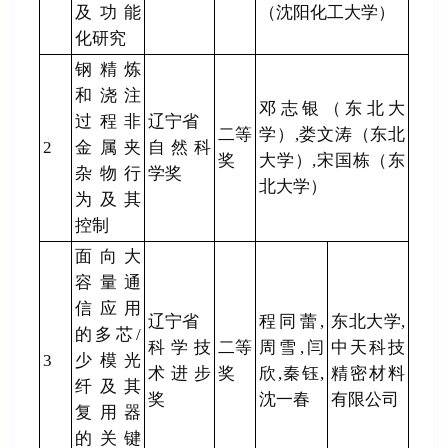
及功能
（沈阳化工大学）
化研究
钢精炼
和浇注
邓志银（东北大
过程非
辽宁省
二等
学）,娄文涛（东北
2
金属夹
自然科
奖
大学）,宋国栋（东
杂物行
学奖
北大学）
为及其
控制
面向大
容量通
信应用
辽宁省
程同蕾,
东北大学,
的多芯/
科学技
二等
周雪,闫
中天科技
3
少模光
术进步
奖
欣,秦钰,
精密材料
纤及其
奖
沈一春
有限公司
复用器
的关键