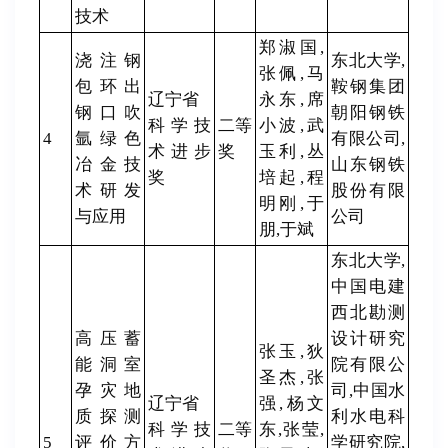
技术
郑淑国,
浇注钢
东北大学,
张佩,马
包环出
鞍钢集团
辽宁省
永东,席
钢口吹
朝阳钢铁
科学技
二等
小波,武
4
氩绿色
有限公司,
术进步
奖
玉利,丛
冶金技
山东钢铁
奖
培起,程
术研发
股份有限
明刚,于
与应用
公司
朋,于斌
东北大学,
中国电建
西北勘测
高压蓄
设计研究
张玉,狄
能洞室
院有限公
圣杰,张
孕灾地
司,中国水
辽宁省
强,杨文
质探测
利水电科
科学技
二等
东,张莹,
5
评价方
学研究院,