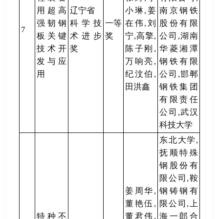
用超高
辽宁省
小琳,姜
南京钢铁
强韧钢
科学技
一等
在伟,刘
股份有限
7
板关键
术进步
奖
宁,高擎,
公司,湖南
技术开
奖
陈子刚,
华菱湘潭
发与应
万响亮,
钢铁有限
用
纪汶伯,
公司,邯郸
田洪鑫
钢铁集团
有限责任
公司,武汉
科技大学
东北大学,
抚顺特殊
钢股份有
限公司,鞍
姜周华,
钢铸钢有
董艳伍,
限公司,上
特种不
董君伟,
海一郎合