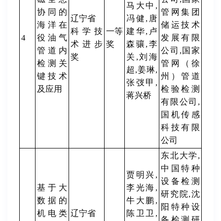
马大中,
协同的
管网集团
辽宁省
冯健,唐
海洋在
储运技术
科学技
一等
建华,卢
4
役油气
发展有限
术进步
奖
森骧,李
管道内
公司,国家
奖
关,刘海
检测关
管网（徐
超,姜琳,
键技术
州）管道
张弢甲,
及应用
检验检测
蒋兴桥
有限公司,
国机传感
科技有限
公司
东北大学,
中国特种
贾明兴,
设备检测
基于大
李光海,
研究院,沈
数据的
牛大鹏,
阳特种设
机电类
辽宁省
陈卫卫,
备检测研