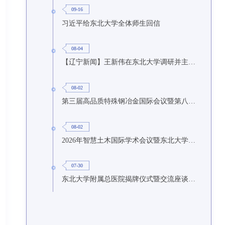
09-16
习近平给东北大学全体师生回信
08-04
【辽宁新闻】王新伟在东北大学调研并主持召开座谈会
08-02
第三届高品质特殊钢冶金国际会议暨第八届特种冶金技术学术会议在东北大学召开
08-02
2026年智慧土木国际学术会议暨东北大学研究生国际暑期学校第九期在东北大学召开
07-30
东北大学附属总医院揭牌仪式暨交流座谈会举行