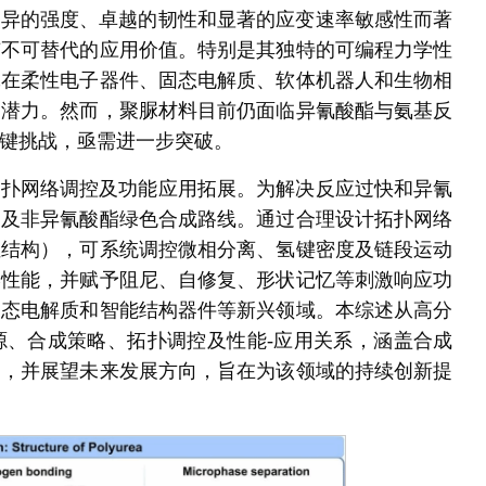
优异的强度、卓越的韧性和显著的应变速率敏感性而著
有不可替代的应用价值。特别是其独特的可编程力学性
脲在柔性电子器件、固态电解质、软体机器人和生物相
用潜力。然而，聚脲材料目前仍面临异氰酸酯与氨基反
键挑战，亟需进一步突破。
拓扑网络调控及功能应用拓展。为解决反应过快和异氰
物及非异氰酸酯绿色合成路线。通过合理设计拓扑网络
位结构），可系统调控微相分离、氢键密度及链段运动
学性能，并赋予阻尼、自修复、形状记忆等刺激响应功
固态电解质和智能结构器件等新兴领域。本综述从高分
源、合成策略、拓扑调控及性能-应用关系，涵盖合成
用，并展望未来发展方向，旨在为该领域的持续创新提