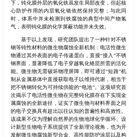
下，钝化膜外层的氧化铁虽发生局部改变，但起核
心防护作用的内层氧化铬依然保持完整；与此同
时，体系中并未检测到铁腐蚀的典型中间产物氢
气，表明钝化膜的化学屏蔽功能并未失效。
基于以上发现，研究团队提出了一种针对不锈
钢等钝性材料的微生物腐蚀全新机制：电活性微生
物通过其外表面的电子传递蛋白，直接“接入”不锈
钢界面，显著降低了电子穿越氧化铬层所需的活化
能。微生物无需破坏物理屏障，即可通过“短路”机
制从金属基体中直接获取电子以维持代谢，相当于
把不锈钢转化为可持续供能的“电池”。这项研究首
次揭示了电活性微生物在完整钝化膜存在下实现金
属腐蚀的全新途径，证实了微生物与材料界面之间
的电子交换具有超出以往认知的普遍性和高效性。
该成果不仅为理解自然界的生物地球化学循环、设
计新型生物电子系统提供了全新理论视角，也为开
发耐微生物腐蚀新型合金、高性能防护涂层以及构