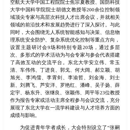
空航天大学中国工程院院士焦宗夏教授、国防科技
大学中国科学院院士胡德文教授等200余位控制领
域顶尖专家与高层次科技人才出席会议，并就相关
领域的前沿技术和发展趋势进行了深入探讨。与此
同时，大会围绕无人系统智能感知与决策、信息物
理系统安全防护、复杂系统优化控制等重点方向，
设置主题研讨会9场和特别专题20场，通过多层
次、多形式的学术活动为与会专家与参会代表搭建
了高效互动的交流平台。东北大学安立伟、常玉
清、车伟伟、丁进良、郭戈、何大阔、郝立颖、胡
旭光、李鸿儒、李霄剑、李渝哲、刘金海、刘士
新、刘腾飞、芦安洋、罗艳红、潘峰、吴子扬、薛
定宇、杨东升、张继良、张颖伟、周平等23位教授
作为报告专家或活动主席全程参与会议交流，充分
展现了东北大学在一流学科建设与人才培养方面的
成绩与影响。
为促进青年学者成长，大会特别设立了“张嗣