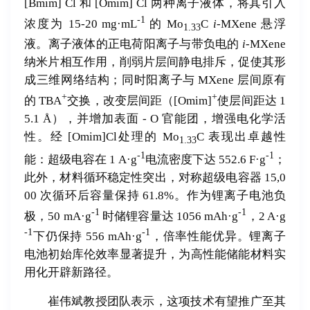
[Bmim] Cl 和 [Omim] Cl 两种离子液体，将其引入
-1
浓度为 15-20 mg·mL
的 Mo
C
i
-MXene 悬浮
1.33
液。离子液体的正电荷阳离子与带负电的
i
-MXene
纳米片相互作用，削弱片层间静电排斥，促使其形
成三维网络结构；同时阳离子与 MXene 层间原有
+
+
的 TBA
交换，改变层间距（[Omim]
使层间距达 1
5.1 Å），并增加表面 - O 官能团，增强电化学活
性。经 [Omim]Cl处理的 Mo
C 表现出卓越性
1.33
-1
-1
能：超级电容在 1 A·g
电流密度下达 552.6 F·g
；
此外，材料循环稳定性突出，对称超级电容器 15,0
00 次循环后容量保持 61.8%。作为锂离子电池负
-1
-1
极，50 mA·g
时储锂容量达 1056 mAh·g
，2 A·g
-1
-1
下仍保持 556 mAh·g
，倍率性能优异。锂离子
电池初始库伦效率显著提升，为高性能储能材料实
用化开辟新路径。
崔伟斌教授团队表示，这项技术有望推广至其