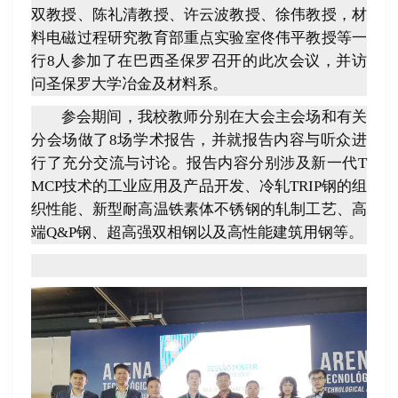
双教授、陈礼清教授、许云波教授、徐伟教授，材
料电磁过程研究教育部重点实验室佟伟平教授等一
行
8人
参加了在巴西圣保罗召开的此次会议，并访
问圣保罗大学冶金及材料系。
参会期间，我校教师分别在大会主会场和有关
分会场做了8场学术报告，并就报告内容与听众进
行了充分交流与讨论。报告内容分别涉及新一代
T
MCP
技术的工业应用及产品开发、冷轧
TRIP
钢的组
织性能、新型耐高温铁素体不锈钢的轧制工艺、高
端
Q&P
钢、超高强双相钢以及高性能建筑用钢等。