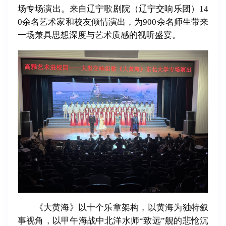
场专场演出。来自辽宁歌剧院（辽宁交响乐团）14
0余名艺术家和校友倾情演出，为900余名师生带来
一场兼具思想深度与艺术质感的视听盛宴。
《大黄海》以十个乐章架构，以黄海为独特叙
事视角，以甲午海战中北洋水师“致远”舰的悲怆沉