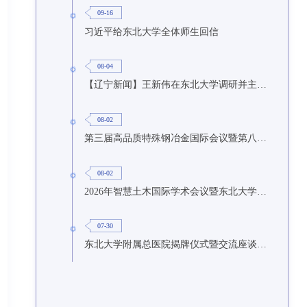
09-16
习近平给东北大学全体师生回信
08-04
【辽宁新闻】王新伟在东北大学调研并主持召开座谈会
08-02
第三届高品质特殊钢冶金国际会议暨第八届特种冶金技术学术会议在东北大学召开
08-02
2026年智慧土木国际学术会议暨东北大学研究生国际暑期学校第九期在东北大学召开
07-30
东北大学附属总医院揭牌仪式暨交流座谈会举行