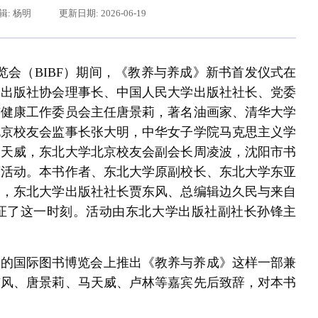
辑: 杨明
更新日期: 2026-06-19
览会（BIBF）期间，《教养与养成》新书首发仪式在
学出版社协会理事长、中国人民大学出版社社长、党委
与健康工作委员会主任唐景莉，著名油画家、清华大学
北京校友会监事长张大明，中华女子学院马克思主义学
马天威，东北大学北京校友会副会长周凌波，沈阳市书
席活动。本书作者、东北大学原副校长、东北大学东亚
给东北大学全体师生回信
授，东北大学出版社社长贾东风、总编辑边久民与来自
证了这一时刻。活动由东北大学出版社副社长孙锋主
源的国际图书博览会上推出《教养与养成》这样一部兼
东风、唐景莉、马天威、卢林等嘉宾先后致辞，对本书