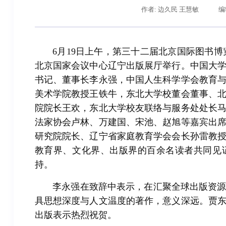
作者: 边久民 王慧敏
编
6月19日上午，第三十二届北京国际图书博
北京国家会议中心辽宁出版展厅举行。中国大
书记、董事长李永强，中国人生科学学会教育
美术学院教授王铁牛，东北大学校董会董事、
院院长王欢，东北大学校友联络与服务处处长
法家协会卢林、万建国、宋池、赵旭等嘉宾出
辽宁省卓越工程师培养联合体在东北大学成立
习近平
研究院院长、辽宁省家庭教育学会会长孙雷教
教育界、文化界、出版界的百余名读者共同见
持。
李永强在致辞中表示，在汇聚全球出版资
具思想深度与人文温度的著作，意义深远。贾
出版表示热烈祝贺。