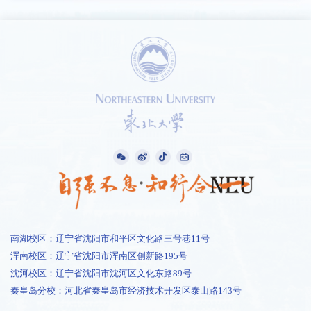
南湖校区：辽宁省沈阳市和平区文化路三号巷11号
浑南校区：辽宁省沈阳市浑南区创新路195号
沈河校区：辽宁省沈阳市沈河区文化东路89号
秦皇岛分校：河北省秦皇岛市经济技术开发区泰山路143号