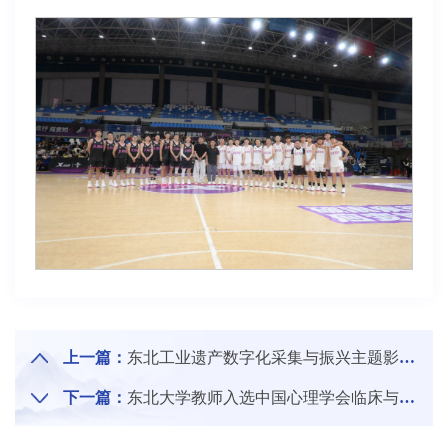
上一篇：
东北工业遗产数字化采集与振兴主题影像巡展首展在东北大学秦皇岛分校开幕
下一篇：
东北大学教师入选中国心理学会临床与咨询注册系统