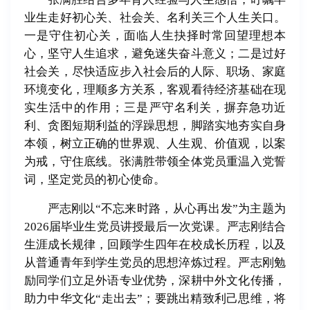
业生走好初心关、社会关、名利关三个人生关口。
一是守住初心关，面临人生抉择时常回望理想本
心，坚守人生追求，避免迷失奋斗意义；二是过好
社会关，尽快适应步入社会后的人际、职场、家庭
环境变化，理顺多方关系，客观看待经济基础在现
实生活中的作用；三是严守名利关，摒弃急功近
利、贪图短期利益的浮躁思想，脚踏实地夯实自身
本领，树立正确的世界观、人生观、价值观，以案
为戒，守住底线。
张满胜带领全体党员重温入党誓
词，坚定党员的初心使命。
严志刚以“不忘来时路，从心再出发”为主题为
2026届毕业生党员讲授最后一次党课。
严志刚结合
生涯成长规律，回顾学生四年在校成长历程，以及
从普通青年到学生党员的思想淬炼过程。
严志刚
勉
励同学们立足外语专业优势，深耕中外文化传播，
助力中华文化“走出去”；要跳出精致利己思维，将