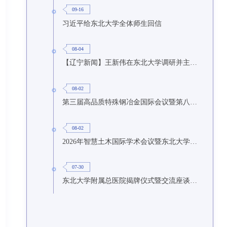
09-16
习近平给东北大学全体师生回信
08-04
【辽宁新闻】王新伟在东北大学调研并主持召开座谈会
08-02
第三届高品质特殊钢冶金国际会议暨第八届特种冶金技术学术会议在东北大学召开
08-02
2026年智慧土木国际学术会议暨东北大学研究生国际暑期学校第九期在东北大学召开
07-30
东北大学附属总医院揭牌仪式暨交流座谈会举行