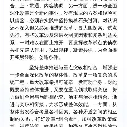
合、上下贯通、内容协调。另一方面，进一步全面
深化改革是全新的事业，没有现成的方案和经验可
以借鉴，必须在实践中坚持摸着石头过河。对认识
还不深入但又必须推进的改革，要大胆探索、试点
先行。有些改革涉及深层次制度因素和复杂利益关
系，一时难以在面上推开，要发挥改革试点的侦察
兵和先遣队作用，找出规律，凝聚共识，为全面推
开积累经验、创造条件。
坚持整体推进与重点突破相结合，增强进
一步全面深化改革的整体性。改革是一项复杂的系
统工程，重大改革举措可能牵一发而动全身，对此
既要坚持整体推进，又要在重点领域取得突破，努
力做到全局与局部相配套、治本与治标相结合、渐
进与突破相衔接，力求形成整体效能。一方面，从
整体出发综合考量各种因素、各种矛盾之间的相互
制约关系，打好改革
“
组合拳
”
，加强改革政策统
筹、进度统筹、效果统筹，加强各项改革举措的协