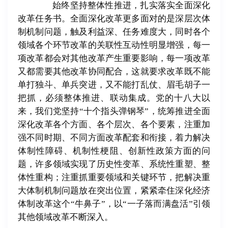
始终坚持整体性推进，扎实落实全面深化
改革任务书。全面深化改革更多面对的是深层次体
制机制问题，触及利益深、任务难度大，同时各个
领域各个环节改革的关联性互动性明显增强，每一
项改革都会对其他改革产生重要影响，每一项改革
又都需要其他改革协同配合，这就要求改革既不能
单打独斗、单兵突进，又不能打乱仗、眉毛胡子一
把抓，必须整体推进、联动集成。党的十八大以
来，我们党坚持
“
十个指头弹钢琴
”
，统筹推进全面
深化改革各个方面、各个层次、各个要素，注重加
强不同时期、不同方面改革配套和衔接，着力解决
体制性障碍、机制性梗阻、创新性政策方面的问
题，许多领域实现了历史性变革、系统性重塑、整
体性重构；注重抓重要领域和关键环节，把解决重
大体制机制问题放在突出位置，紧紧牵住深化经济
体制改革这个
“
牛鼻子
”
，以
“
一子落而满盘活
”
引领
其他领域改革不断深入。