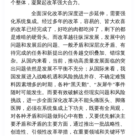
个整体，凝聚起改革强大合力。
全面深化改革的深度进一步延伸，需要强
化系统集成。经过多年的改革，容易的、皆大欢喜
的改革已经完成了，好吃的肉都吃掉了，剩下的都
是难啃的硬骨头。而改革越往纵深发展，发展中的
问题和发展后的问题、一般矛盾和深层次矛盾、有
待完成的任务和新提出的任务越交织叠加、错综复
杂。从国内来看，当前，推动高质量发展面临的突
出问题依然是发展不平衡不充分；从国际来看，我
国发展进入战略机遇和风险挑战并存、不确定难预
料因素增多的时期，各种
“
黑天鹅
”
、
“
灰犀牛
”
事件
随时可能发生。而要有效破解这些现实问题和风险
挑战，进一步全面深化改革决不能头痛医头、脚痛
医脚，必须在系统集成上下功夫，既要有全局观，
对各种矛盾和问题做到心中有数，又要优先解决主
要矛盾和矛盾的主要方面，通过推出一批战略性、
创造性、引领性改革举措，在重要领域和关键环节