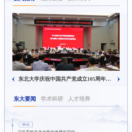
5周年系列活动之2026年党员基本培训第一次集中大课举行
东北大学庆祝中国共产党成立105周年系列活动之学习贯彻习近平党建思想座谈会暨立德树人机制综合改革试点推进会召开
东大要闻
学术科研
人才培养
09-16
习近平给东北大学全体师生回信